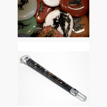
talisman stenen €5,-
chakra healing stick €45,- tot €65,-