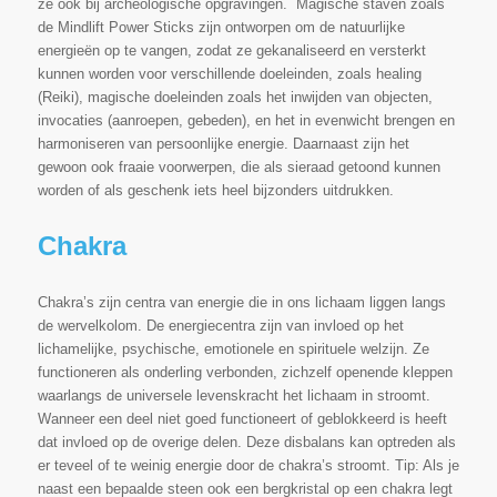
ze ook bij archeologische opgravingen. Magische staven zoals
de Mindlift Power Sticks zijn ontworpen om de natuurlijke
energieën op te vangen, zodat ze gekanaliseerd en versterkt
kunnen worden voor verschillende doeleinden, zoals healing
(Reiki), magische doeleinden zoals het inwijden van objecten,
invocaties (aanroepen, gebeden), en het in evenwicht brengen en
harmoniseren van persoonlijke energie. Daarnaast zijn het
gewoon ook fraaie voorwerpen, die als sieraad getoond kunnen
worden of als geschenk iets heel bijzonders uitdrukken.
Chakra
Chakra’s zijn centra van energie die in ons lichaam liggen langs
de wervelkolom. De energiecentra zijn van invloed op het
lichamelijke, psychische, emotionele en spirituele welzijn. Ze
functioneren als onderling verbonden, zichzelf openende kleppen
waarlangs de universele levenskracht het lichaam in stroomt.
Wanneer een deel niet goed functioneert of geblokkeerd is heeft
dat invloed op de overige delen. Deze disbalans kan optreden als
er teveel of te weinig energie door de chakra’s stroomt. Tip: Als je
naast een bepaalde steen ook een bergkristal op een chakra legt